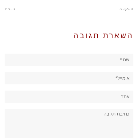
« הקודם
הבא »
השארת תגובה
שם:*
אימייל*
אתר:
תגובה: