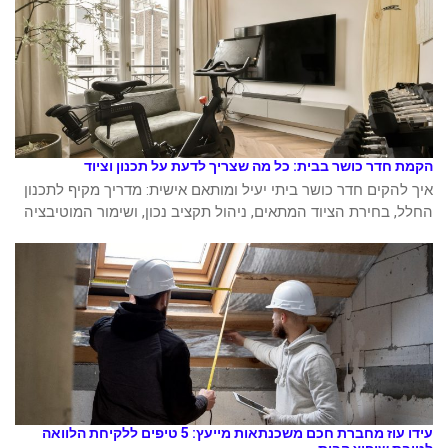
הקמת חדר כושר בבית: כל מה שצריך לדעת על תכנון וציוד
איך להקים חדר כושר ביתי יעיל ומותאם אישית: מדריך מקיף לתכנון
החלל, בחירת הציוד המתאים, ניהול תקציב נכון, ושימור המוטיבציה
עידו עוז מחברת חכם משכנתאות מייעץ: 5 טיפים ללקיחת הלוואה