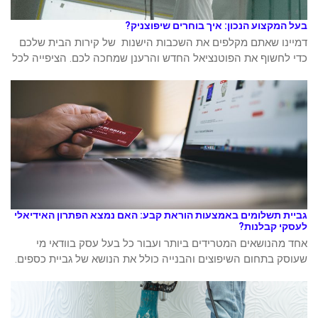
בעל המקצוע הנכון: איך בוחרים שיפוצניק?
דמיינו שאתם מקלפים את השכבות הישנות של קירות הבית שלכם
כדי לחשוף את הפוטנציאל החדש והרענן שמחכה לכם. הציפייה לכל
גביית תשלומים באמצעות הוראת קבע: האם נמצא הפתרון האידיאלי
לעסקי קבלנות?
אחד מהנושאים המטרידים ביותר ועבור כל בעל עסק בוודאי מי
שעוסק בתחום השיפוצים והבנייה כולל את הנושא של גביית כספים.