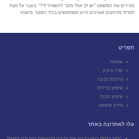
מכירים את המשפט "יש לך אולי מטר להשאיל לי?". בעבר על מנת
למדוד מרחקים ואורכים היינו משתמשים בכלי המטר. מישהו
תפריט
Home
סדר וניקיון
צרכנות נבונה
שיפוץ בניינים
שיפוץ הבית
מידע שימושי
עלו לאחרונה באתר
ניסור רצפת בטון בבניין: איך צריכה להיעשות העבודה הזאת?