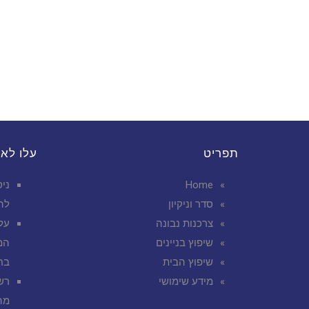
תפריט
עלו לא
Home
ניס
סדר וניקיון
לה
צרכנות נבונה
על
שיפוץ בניינים
המ
שיפוץ הבית
בח
מידע שימושי
רש
מה