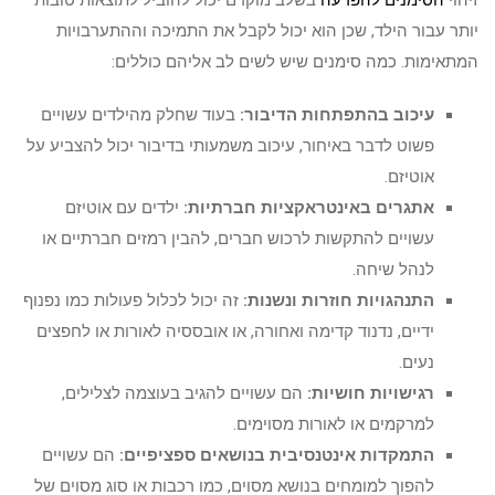
זיהוי
הסימנים להפרעה
בשלב מוקדם יכול להוביל לתוצאות טובות
יותר עבור הילד, שכן הוא יכול לקבל את התמיכה וההתערבויות
המתאימות. כמה סימנים שיש לשים לב אליהם כוללים:
עיכוב בהתפתחות הדיבור:
בעוד שחלק מהילדים עשויים
פשוט לדבר באיחור, עיכוב משמעותי בדיבור יכול להצביע על
אוטיזם.
אתגרים באינטראקציות חברתיות:
ילדים עם אוטיזם
עשויים להתקשות לרכוש חברים, להבין רמזים חברתיים או
לנהל שיחה.
התנהגויות חוזרות ונשנות:
זה יכול לכלול פעולות כמו נפנוף
ידיים, נדנוד קדימה ואחורה, או אובססיה לאורות או לחפצים
נעים.
רגישויות חושיות:
הם עשויים להגיב בעוצמה לצלילים,
למרקמים או לאורות מסוימים.
התמקדות אינטנסיבית בנושאים ספציפיים:
הם עשויים
להפוך למומחים בנושא מסוים, כמו רכבות או סוג מסוים של