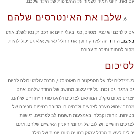
עם זאת, חיוני תמיד לשמור על ההעדפות של הילד שלכם.
שלבו את האינטרסים שלהם
אם לילדכם יש עניין מסוים, כמו בעלי חיים או רכבות, נסו לשלב אותו
בעיצוב החדר
. זה לא רק הופך את החלל לאישי, אלא גם יכול להיות
מקור לנוחות והיכרות עבורם.
לסיכום
כשמגדלים ילד על הספקטרום האוטיסטי, הבנת עולמו יכולה להיות
גם אתגר וגם זכות. על ידי עיצוב מחושב של החדר שלהם, אתם
יוצרים מקום מקלט המותאם לצרכים ולהעדפות הייחודיים שלהם.
מרחב שהוא מעבר לצבעים ולרהיטים. מדובר בטיפוח סביבה של
בטיחות, נוחות וקבלה. באמצעות תשומת לב לפרטים, רגישות
לצרכים חושיים, ושילוב של תחומי העניין האישיים שלהם, אתם
יכולים לעשות הבדל עמוק בחוויה היום-יומית של הילד.