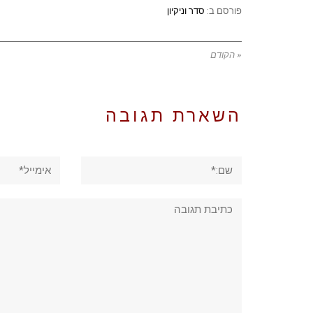
פורסם ב:
סדר וניקיון
« הקודם
השארת תגובה
שם:*
אימייל*
תגובה: