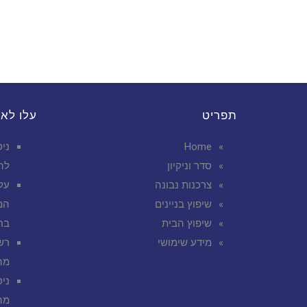
תפריט
עלו לא
Home
ניס
סדר וניקיון
לה
צרכנות נבונה
על
שיפוץ בניינים
המ
שיפוץ הבית
בח
מידע שימושי
רש
מה
ניס
מה