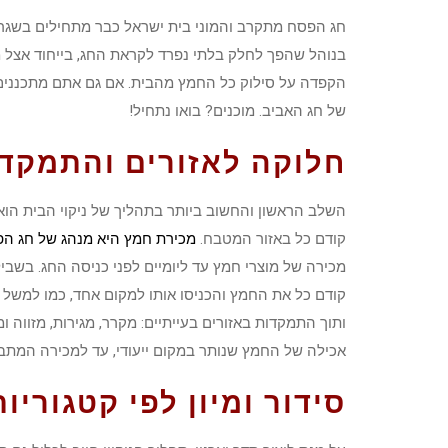
חג הפסח מתקרב והמוני בית ישראל כבר מתחילים בשגרת
בנוהל שהפך לחלק בלתי נפרד לקראת החג, בייחוד אצל 
הקפדה על סילוק כל החמץ מהבית. אם גם אתם מתכננים ל
של חג האביב. מוכנים? בואו נתחיל!
חלוקה לאזורים והתמקד
השלב הראשון והחשוב ביותר בתהליך של ניקוי הבית הו
קודם כל באזור המטבח.
מכירת חמץ היא מנהג של חג ה
מכירה של מוצרי חמץ עד ליומיים לפני כניסה החג. בשביל
קודם כל את החמץ והכניסו אותו למקום אחד, כמו למשל 
ותוך התמקדות באזורים בעייתיים: מקרר, מגירות, מזווה ו
אכילה של החמץ שנותר במקום ייעודי, עד למכירה המתב
סידור ומיון לפי קטגוריות