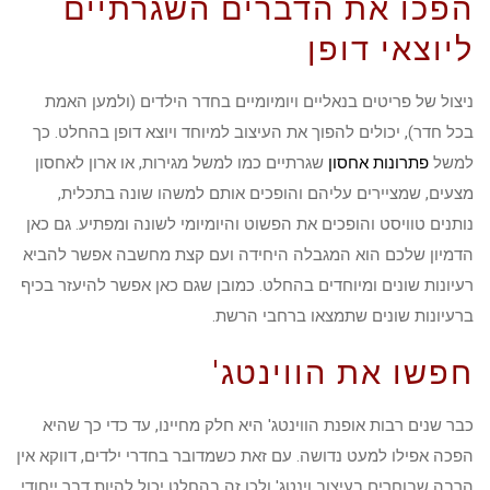
הפכו את הדברים השגרתיים
ליוצאי דופן
ניצול של פריטים בנאליים ויומיומיים בחדר הילדים (ולמען האמת
בכל חדר), יכולים להפוך את העיצוב למיוחד ויוצא דופן בהחלט. כך
למשל
פתרונות אחסון
שגרתיים כמו למשל מגירות, או ארון לאחסון
מצעים, שמציירים עליהם והופכים אותם למשהו שונה בתכלית,
נותנים טוויסט והופכים את הפשוט והיומיומי לשונה ומפתיע. גם כאן
הדמיון שלכם הוא המגבלה היחידה ועם קצת מחשבה אפשר להביא
רעיונות שונים ומיוחדים בהחלט. כמובן שגם כאן אפשר להיעזר בכיף
ברעיונות שונים שתמצאו ברחבי הרשת.
חפשו את הווינטג'
כבר שנים רבות אופנת הווינטג' היא חלק מחיינו, עד כדי כך שהיא
הפכה אפילו למעט נדושה. עם זאת כשמדובר בחדרי ילדים, דווקא אין
הרבה שבוחרים בעיצוב וינטג' ולכן זה בהחלט יכול להיות דבר ייחודי.