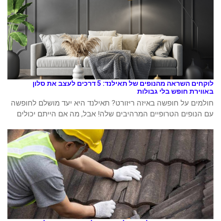
לוקחים השראה מהנופים של תאילנד: 5 דרכים לעצב את סלון
באווירת חופש בלי גבולות
חולמים על חופשה באיזה ריזורט? תאילנד היא יעד מושלם לחופשה
עם הנופים הטרופיים המרהיבים שלה! אבל, מה אם הייתם יכולים