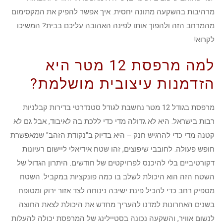
מרהיבות בהשקעה מתונה יחסית. איך אפשר להפיק את המקסימום
מהמרחב הזה ולהפוך אותו לפינה האהובה עליכם בבית? המשיכו
לקרוא!
למה מרפסת 12 מטר היא
הזדמנות עיצובית מושלמת?
מרפסת בגודל 12 מטר נחשבת לגודל סטנדרטי בדירות קבלניות
רבות בישראל. היא לא גדולה מדי כדי ללכת בה לאיבוד, אבל גם לא
קטנה מדי כדי להרגיש חנק – היא בדיוק ב"נקודת הזהב" שמאפשרת
חופש פעולה. לחובבי שיפוצים, זהו שטח אידיאלי ליישום רעיונות
דקורטיביים בלי להיכנס לפרויקטים של חודשים. היתרון הגדול של
השטח הזה הוא היכולת לשלב בו כמה פונקציות במקביל. השטח
מספיק רחב כדי להכיל פינת ישיבה נינוחה לצד אזור ירוק ומטופח.
בשנים האחרונות למדנו להעריך מחדש את היכולת לצאת החוצה
לנשום אוויר, והשקעה נכונה בסטיילינג של המרפסת יכולה להעלות