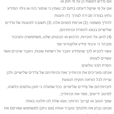
אם נדרש לעשות כן על פי חוק או
אם על פי שיקול דעתנו בתום לב נאמין כי שימור כזה או גילוי המידע
נחוץ בצורה סבירה לצורך: (1) הענות
להליך משפטי; (2) אכיפת תנאים אלה; (3) תשובה לטענות של צדדים
שלישיים בנוגע להפרת זכויותיהם;
(4) להגן על הזכויות, הרכוש או הבטחון שלנו, משתמשינו והציבור.
מובהר כי עיבוד מידע אלקטרוני אף
עשוי להביא לכך שהמידע יועבר על רשתות שונות, ויועבר שינויים אשר
עשויים לעוותו.
הסרת תכני גולשים.
אנחנו מעריכים את זכויותייך ואת זכויותיהם של צדדים שלישיים, ולכן
נציית לכל הוראה חוקית הנוגעת
לזכויותיהם של צדדים שלישיים. ככל שתגלה כי תוכן גולשים כלשהו,
למיטב ידיעתך, מפר את זכויותייך,
שמך הטוב או קניינך הרוחני, אנא שלח לנו תלונה באתר.
אנחנו נבחן את תלונתך ונעביר אותה (אם ניתן) למשתמש שפרסם את