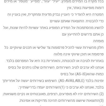
בכל מקרה בו המילים מומלץ; “יעיל“ "עוזר", “מסייע" “מטפל" או מילים
דומות מופיעות באתר, אין
המטרה היא להגדיר כי העניין נבדק מדעית ומחקרית, ואין בעניין זה
כדי להבטיח. התוצאות שאתם עשויים
להשיג מהסתמכות על המידע המופיע באתר עשויות להיות שונות, ועל
כן אתם נדרשים להתייעץ עם
מומחה.
חלק מהשירות עשוי להכיל פרסומות צד שלישי או תכנים שיווקיים. כל
פרסומת או תוכן שיווקי אינה מלווה
באחריות לטיבה או לנכונותה, והאחריות בה היא על המפרסם בלבד.
אנחנו לא ערבים לטיב השירותים. השירותים שלנו ניתנים על בסיס
כמות-שהוא(AS-IS) ועל בסיס
זמינות בלבד (AS-AVAILABLE). השימוש בשירותים יעשה על אחריותך
בלבד, ואנחנו לא ערבים כי (1)השירותים יעמדו בדרישותייך;
(2) השירותים יהיו לא מופרעים, רציפים, מאובטחים או נקיים משגיאות;
(3)התוצאות שיושגו מהשירותים תהינה מדויקות או אמינות;