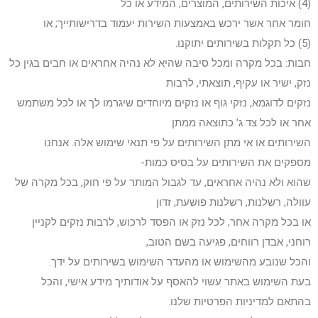
(4) איכות השירותים, המוצרים, המידע או כל
חומר אחר אשר ירכש באמצעות השירות יעמוד בדרישותייך; או
(5) כל תקלות בשירותים יתוקנו.
חבות: בכל מקרה ומכל סיבה שהיא לא נהיה אחראים או חבים בגין כל
נזק, ישיר או עקיף, תוצאתי, לרבות
נזקים לדוגמא, נזקי גוף או נזקים מיוחדים שיגרמו לך או לכל משתמש
אחר או לכל צד ג' כתוצאה ממתן
השירותים או אי מתן השירותים על פי תנאי שימוש אלה. אנחנו
מספקים את השירותים על בסיס כמות-
שהוא ולא נהיה אחראים, עד לגבול המותר על פי חוק, בכל מקרה של
עוולה, רשלנות, רשלנות פושעת, זדון
או בכל מקרה אחר, לכל נזק או הפסד לרכוש, לרבות נזקים לקניין
רוחני, אבדן רווחים, פגיעה בשם הטוב,
והכל שנובע מהשימוש או מהעדר השימוש בשירותים על ידך.
בעת השימוש באתר עשוי להאסף על אודותיך מידע אישי, והכל
בהתאם למדיניות הפרטיות שלנו.